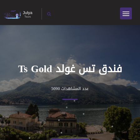
فندق تس غولد Ts Gold
عدد المشاهدات 5090