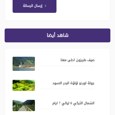
إرسال الرسالة
شاهد أيضا
صيف طربزون احلى معنا
جولة اوردو لؤلؤة البحر الاسود
الشمال التركي 6 ليالي 7 ايام