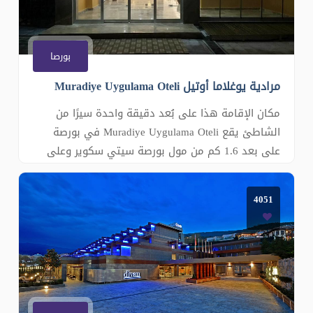
بورصا
مرادية يوغلاما أوتيل Muradiye Uygulama Oteli
مكان الإقامة هذا على بُعد دقيقة واحدة سيرًا من
الشاطئ يقع Muradiye Uygulama Oteli في بورصة
على بعد 1.6 كم من مول بورصة سيتي سكوير وعلى
بعد 800 م من متحف أتاتورك. ويمكن للضيوف
الاستمتاع بالمطعم المتوفر في الموقع. وتتوفر خدمة
4051
الواي فاي مجاناً في جميع أنحاء مكان الإقامة بالإضافة
إلى مواقف خاصة ومجانية للسيارات في الموق�