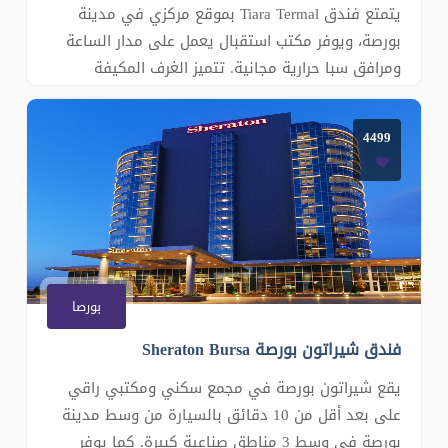
يتمتع فندق Tiara Termal بموقع مركزي في مدينة
بورصة، ويوفر مكتب استقبال يعمل على مدار الساعة
ومرافق سبا حرارية مجانية. تتميز الغرف المكيفة
بتلفزيون مع قنوات فضائية وخدمة الواي فاي المجانية.
تحتوي الغرف في Termal Hotel Tiara على ميني بار.
4499
وتشتمل الحمامات على مستلزمات استحمام مجانية
ومجفف شعر. وتوفر بعض الغرف حوض است
بورصا
فندق شيراتون بورصة Sheraton Bursa
يقع شيراتون بورصة في مجمع سكني ومكتبي راقي
على بعد أقل من 10 دقائق بالسيارة من وسط مدينة
بورصة في وسط 3 مناطق صناعية كبيرة. كما يوفر