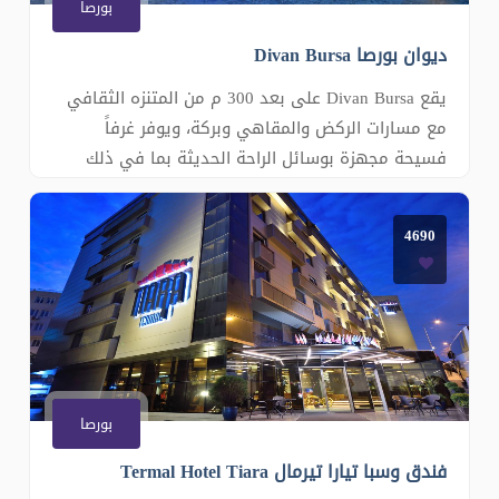
بورصا
ديوان بورصا Divan Bursa
يقع Divan Bursa على بعد 300 م من المتنزه الثقافي
مع مسارات الركض والمقاهي وبركة، ويوفر غرفاً
فسيحة مجهزة بوسائل الراحة الحديثة بما في ذلك
خدمة الواي فاي المجانية. تتميز جميع الغرف في
Divan بأرضيات مفروشة بالسجاد، وتم تزيينها بذوق مع
4690
بياضات أسرّة ملونة وستائر وأثاث خشبي. كما أن
الحمام الرخامي الأنيق منفصل عن ا�
بورصا
فندق وسبا تيارا تيرمال Termal Hotel Tiara