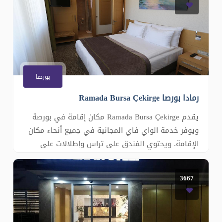
وجميعها �
بورصا
رمادا بورصا Ramada Bursa Çekirge
يقدم Ramada Bursa Çekirge مكان إقامة في بورصة
ويوفر خدمة الواي فاي المجانية في جميع أنحاء مكان
الإقامة. ويحتوي الفندق على تراس وإطلالات على
الجبل ويمكن للضيوف الاستمتاع بتناول وجبة في
المطعم أو تناول مشروب في البار. وتتوفر مواقف
3667
مجانية خاصة للسيارات في الموقع. تحتوي الغرف
المكيفة على تلفزيون بشاشة مسطحة م