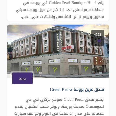
يقع Golden Pearl Boutique Hotel في بورصة في
منطقة مرمرة على بعد 1.4 كم من مول بورصة سيتي
سكوير ويوفر تراس للتشمس وإطلالات على الجبل.
وتتوفر خدمة الواي فاي مجاناً في جميع أنحاء مكان
الإقامة بالإضافة إلى مواقف خاصة ومجانية للسيارات
4553
في الموقع. تحتوي الغرف على تلفزيون بشاشة
مسطحة مع قنوات فضائية. وتتميز بعض الغرف بمنطق
بورصا
فندق غرين بروسا Green Prusa
يتميز فندق Green Prusa بموقع مركزي في حي
Osmangazi بمدينة بورصة، ويوفر مكتب استقبال يقدم
خدماته على مدار 24 ساعة في اليوم ومواقف سيارات