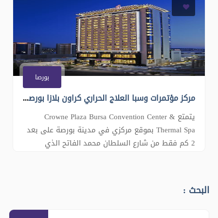
وأثاث خشبي أنيق. وتحتوي جميع الغرف على تلفزيون
مع قنوات الكابل وميني
بورصا
مركز مؤتمرات وسبا العلاج الحراري كراون بلازا بورصا Crowne Plaza Bursa Convention Center & Thermal Spa
يتمتع Crowne Plaza Bursa Convention Center &
Thermal Spa بموقع مركزي في مدينة بورصة على بعد
2 كم فقط من شارع السلطان محمد الفاتح الذي
يشتهر بأماكن الترفيه وتناول الطعام. ويقدم مرافق
سبا تغطي مساحة 4000 متر مربع ومسبح في الهواء
الطلق وغرف مُزيَنة بشكل أنيق تشمل تلفزيون مع
البحث :
قنوات فضائية وتكييف. يقع استاد يني على بعد 2 كم
من الف