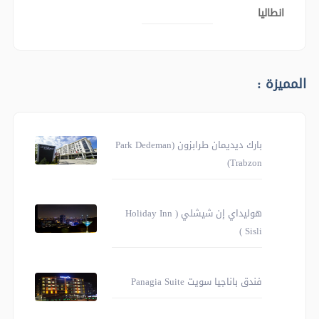
انطاليا
المميزة :
بارك ديديمان طرابزون (Park Dedeman
Trabzon)
هوليداي إن شيشلي ( Holiday Inn
Sisli )
فندق باناجيا سويت Panagia Suite