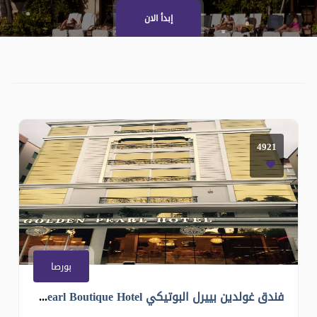
إبدأ الان
4921
بورصا
فندق غولدين بييرل البوتيكي Golden Pearl Boutique Hotel