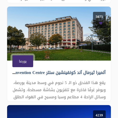
شيراتون بورصة مرافق سبا مع مسبح داخلي وأماكن
إقامة عصرية واسعة، وتم اختياره كجائزة المفتاح
5075
الأخضر وأفضل فندق Green وأفضل فندق Green لعام
2016. وتتوفر خدمة إنترنت عالي السرعة في جمي
بورصا
ألميرا ثيرمال آند كونفينشين سنتر Almira Thermal & Convention Centre
يقع هذا الفندق ذو الـ 5 نجوم في وسط مدينة بورصة،
ويوفر غرفًا فاخرة مع تلفزيون بشاشة مسطحة. وتشمل
وسائل الراحة 4 مطاعم وسبا ومسبح في الهواء الطلق
مع تراس مطل على المدينة. تم تزيين الغرف المكيفة
في Almira Thermal & Convention Centre بألوان دافئة
4239