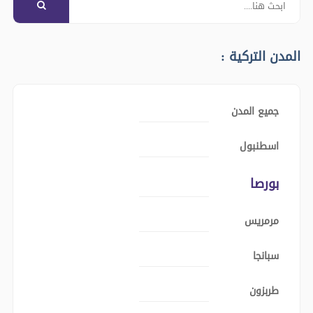
المدن التركية :
جميع المدن
اسطنبول
بورصا
مرمريس
سبانجا
طربزون