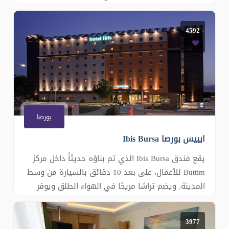
خاصة مجانية في الموقع. ويحتوي الفندق على غرف
عازلة للصوت مع تكييف وخدمة الواي فاي المجانية.
4592
تتميز الغرف في فندق Green Prusa بديكور أنيق،
وتحتوي على تلفزيون بشاشة مسطحة وصندوق ودائع
�
بورصا
ايبيس بورصا Ibis Bursa
يقع فندق Ibis Bursa الذي تم بناؤه حديثاً داخل مركز
Buttim للأعمال، على بعد 10 دقائق بالسيارة من وسط
المدينة. ويضم تراسًا مريحًا في الهواء الطلق ويوفر
خدمة الواي فاي المجانية في المناطق العامة ومواقف
مجانية خاصة للسيارات. تتميز الغرف العملية في Ibis
3977
Bursa بديكورات الناعمة و العصرية والأرضيات الصلبة.