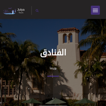
الفنادق
بورصا