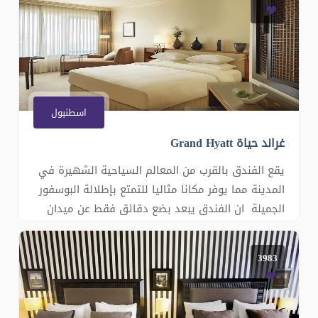
الواي فاي المجانية وأجهزة تلفزيون إل سي دي
تفاعلية معلقة على الحائط. وتحتو
اسطنبول
غراند حياة Grand Hyatt
يقع الفندق بالقرب من المعالم السياحية الشهيرة في
المدينة مما يوفر مكانا مثاليا للتمتع بإطلالة البوسفور
الجميلة ان الفندق يبعد بضع دقائق فقط عن ميدان
تقسيم وشارع الاستقلال والمدينة القديمة يقدم
تشكيلة واسعة من المأكولات التركية ومأكولات البحر
3983
الأبيض المتوسط توفر الجو المثالي للاسترخاء وتنا�