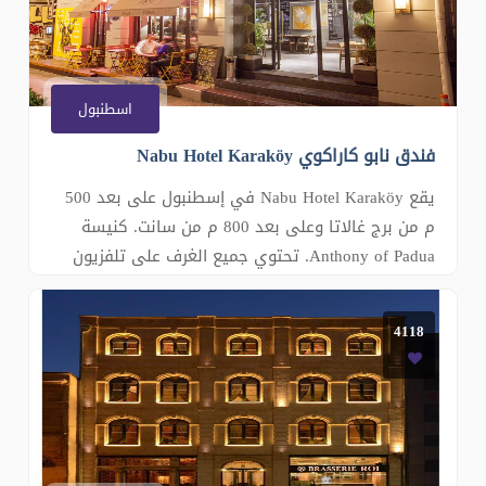
اسطنبول
فندق نابو كاراكوي Nabu Hotel Karaköy
يقع Nabu Hotel Karaköy في إسطنبول على بعد 500
م من برج غالاتا وعلى بعد 800 م من سانت. كنيسة
Anthony of Padua. تحتوي جميع الغرف على تلفزيون
بشاشة مسطحة مع قنوات فضائية. وتضم بعض الغرف
منطقة جلوس حيث يمكن للضيوف الاسترخاء فيها بعد
4118
قضاء يوم حافل. ويمكن للضيوف الاستمتاع بفنجان من
القهوة على التراس أو الشرفة الخاصة بهم. وتضم