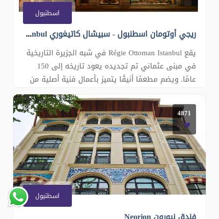
اسطنبول
ريجي أوتومان اسطنبول - سبيشال كاتيغوري Régie Ottoman Istanbul
يقع Régie Ottoman Istanbul في شبه الجزيرة التاريخية
في مبنى عثماني تم تجديده يعود تاريخه إلى 150
عامًا. ويضم مطعمًا أنيقًا يتميز بأعمال فنية أصلية من
الفسيفساء وأماكن إقامة تجمع بين وسائل الراحة
العصرية والأجواء الأصيلة. وتبعد منطقة السلطان أحمد
4871
التاريخية مسافة 10 دقائق سيراً على الأقدام. تتميز
الأجنحة وغرف
اسطنبول
فندق نيورون Neorion