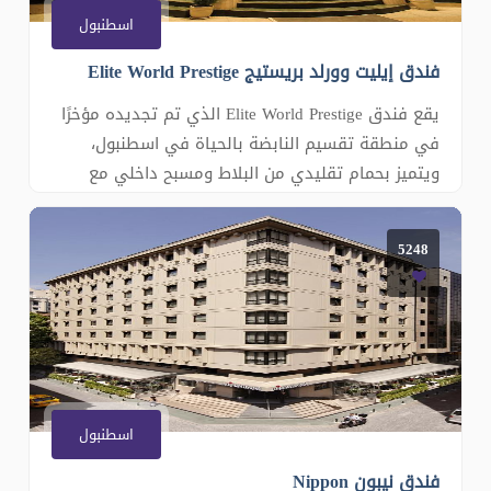
اسطنبول
فندق إيليت وورلد بريستيج Elite World Prestige
يقع فندق Elite World Prestige الذي تم تجديده مؤخرًا
في منطقة تقسيم النابضة بالحياة في اسطنبول،
ويتميز بحمام تقليدي من البلاط ومسبح داخلي مع
حوض استحمام ساخن. تتوفر خدمة الواي فاي المجانية
في غرف فندق Elite World Prestige. وتتميز جميع
5248
الغرف الواسعة بديكور أنيق مع درجات ألوان الكريم،
وتحتوي على تلفزيون بشاشة مسطحة مع قن�
اسطنبول
فندق نيبون Nippon