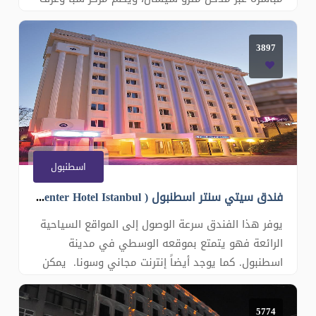
مزينة بأناقة وتضم تكييف هواء وتلفزيون مع قنوات
فضائية. تضم جميع الغرف في فنادق دارو سلطان
3897
غلطة غلاية وميني بار. وتوفر معظم الغرف إطلالات
على البحر. كما تضم بعض الغرف ال�
اسطنبول
فندق سيتي سنتر اسطنبول ( City Center Hotel Istanbul )
يوفر هذا الفندق سرعة الوصول إلى المواقع السياحية
الرائعة فهو يتمتع بموقعه الوسطي في مدينة
اسطنبول. كما يوجد أيضاً إنترنت مجاني وسونا. يمكن
للنزلاء التمتع بالطقس المشمس على التراس الخارجي
أوالاستمتاع بمشروب في البار. ويتوفر في الفندق أيضاً
5774