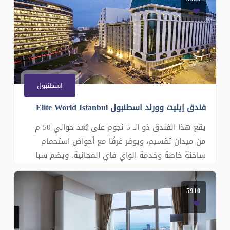
على مدار الساعة وخدمة الواي فاي المجانية. يمكنك
الاسترخاء في صالة الشيشة
اسطنبول
فندق إيليت وورلد اسطنبول Elite World Istanbul
يقع هذا الفندق ذو الـ 5 نجوم على بُعد حوالي 50 م
من ميدان تقسيم، ويوفر غرفًا مع أحواض استحمام
ساخنة خاصة وخدمة الواي فاي المجانية. ويضم سبا
كامل الخدمات وخيارات واسعة لتناول الطعام بما في
ذلك مطعمين ومقهى وبار. تتميز الغرف في فندق
5910
Elite World Istanbul بالنكهة الكلاسيكية الجديدة. كما
تحتوي على حمامات رخام