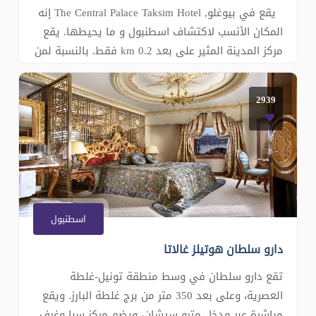
يقع في بيوغلو, The Central Palace Taksim Hotel إنه
المكان الأنسب لاكتشاف اسطنبول و ما يحيطها. يقع
مركز المدينة المثير على بعد 0.2 km فقط. بالنسبة لمن
يريد الخروج، هذه بعض المعالم السياحية المتوفرة
للزوار Consulate General of Malta, Taksim Sanat
2939
Galerisi, Piramid Sanat. كما يقدم The Central Palace
Taksim Hotel الكثير من الخدمات لإغناء رحلتك في
اسطنبول. �
اسطنبول
دارو سلطان هوتيلز غالاتا
تقع دارو سلطان في وسط منطقة تونيل-غلطة
العصرية، وعلى بعد 350 متر من برج غلطة البارز. ويقع
مباشرة عبر مدخل مترو سيشان، ويضم مركز سبا وغرف