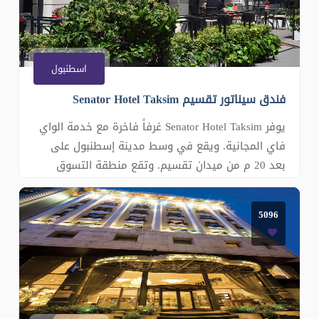
اسطنبول
فندق سيناتور تقسيم Senator Hotel Taksim
يوفر Senator Hotel Taksim غرفاً فاخرة مع خدمة الواي
فاي المجانية. ويقع في وسط مدينة إسطنبول على
بعد 20 م من ميدان تقسيم. وتقع منطقة التسوق
الشهيرة نيسانتاسي على بعد 1.9 كم من مكان
الإقامة. زينت جميع الغرف بألوان ناعمة ومحايدة
5096
وتشمل ستائر قاتمة. تحتوي جميع أماكن الإقامة على
تلفزيون بشاشة مسطحة مع قنوات فضائية وم