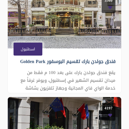
5560
الأقدام. تم تزيين الغرف في Taxim Hill بذوق رفيع مع
أثاث أنيق. وتحتوي جميع الغر�
اسطنبول
فندق جولدن بارك تقسيم البوسفور Golden Park
يقع فندق جولدن بارك على بعد 100 م فقط من
ميدان تقسيم الشهير في إسطنبول، ويوفر غرفاً مع
خدمة الواي فاي المجانية وجهاز تلفزيون بشاشة
مسطحة. وتشمل المرافق مركز صحي مع مسبح داخلي.
تم تزيين الغرف المكيفة في فندق Golden Park بأثاث
4197
خشبي داكن وألوان دافئة. وتحتوي جميع الغرف على
ميني بار ومرافق صنع الشاي والقهوة