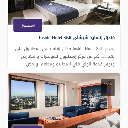
اسطنبول
فندق إنسايد شيشلي Inside Hotel Sisli
يقدم Inside Hotel Sisli مكان إقامة في إسطنبول على
بعد 1.5 كم من مركز إسطنبول للمؤتمرات والمعارض
ويوفر خدمة الواي فاي المجانية ومطعم. ويمكن
للضيوف الاستمتاع بالمطعم المتوفر في الموقع.
تحتوي الغرف على تلفزيون بشاشة مسطحة. وتتميز
5890
بعض الغرف بمنطقة جلوس حيث يمكن للضيوف
الاسترخاء فيها بعد قضاء يوم حافل. وتضم جميع ال