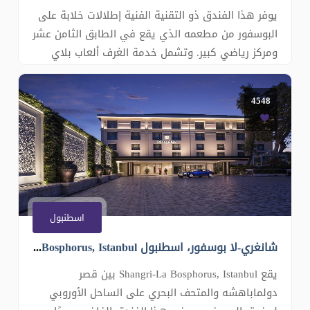
يوفر هذا الفندق ذو التقنية الفنية إطلالات خلابة على
البوسفور من مطعمه الذي يقع في الطابق الثامن عشر
ومركز رياضي كبير. وتشمل خدمة الغرف ألعاب بلاي
ستيشن 4. يمكن للضيوف الاستمتاع بمركز السبا
والعافية والساونا والحمام التقليدي. تم تجهيز غرف
4548
الضيوف الأنيقة بأحدث المرافق والأجهزة، بما في ذلك
جهاز تل
اسطنبول
شانغري-لا بوسفور، اسطنبول Shangri-La Bosphorus, Istanbul
يقع Shangri-La Bosphorus, Istanbul بين قصر
دولماباهشه والمتحف البحري على الساحل الأوروبي