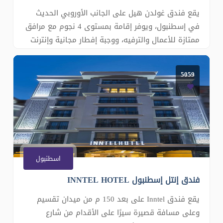
يقع فندق غولدن هيل على الجانب الأوروبي الحديث
في إسطنبول، ويوفر إقامة بمستوى 4 نجوم مع مرافق
ممتازة للأعمال والترفيه، ووجبة إفطار مجانية وإنترنت
لاسلكي مجاني. يعد فندق غولدن هيل خيار عظيم
للإقامة خلال زيارتكم سواء للضيوف المسافرين بغرض
5059
للأعمال أو الترفيه، والذين يرغبون في إقامة ذات جودة
عالية بأسعا
اسطنبول
فندق إنتل إسطنبول INNTEL HOTEL
يقع فندق Inntel على بعد 150 م من ميدان تقسيم
وعلى مسافة قصيرة سيرًا على الأقدام من شارع