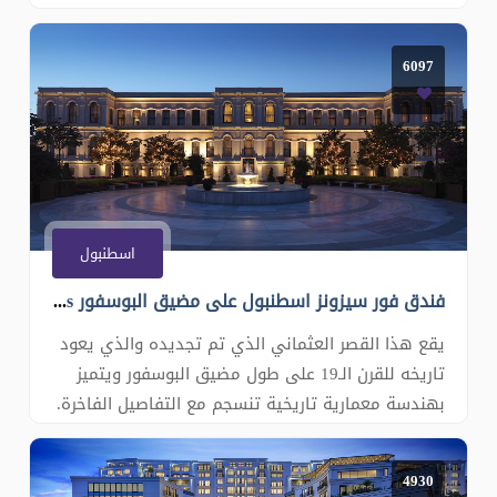
والتسوق , وملعب تورك تيليكوم الشهير . وقصر
دولمه بهشه العريق , جسر البوسفور الرابط طرفي
6097
اسطنبول الاسيوية و الاروبية , ميدان تقسيم الوجه
السياحي لكل سياح
اسطنبول
فندق فور سيزونز اسطنبول على مضيق البوسفور Four Seasons Hotel Istanbul at the Bosphorus
يقع هذا القصر العثماني الذي تم تجديده والذي يعود
تاريخه للقرن الـ19 على طول مضيق البوسفور ويتميز
بهندسة معمارية تاريخية تنسجم مع التفاصيل الفاخرة.
ويتوفر مسبح داخلي ومسبح مُدفأ في الهواء الطلق
مع مظلات وكراسي استلقاء للتشمس مجانًا. كما يضم
4930
مكان الإقامة المواجه للبحر حديقة وتراسًا فسيحًا يوفر