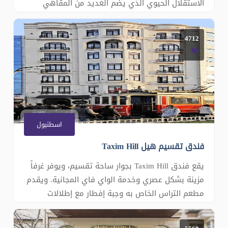
الاستقلال الحيوي الذي يضم العديد من المقاهي
والمطاعم والمراكز التجارية والمعارض الفنية. يحتوي
مكان الإقامة على تراس مع إطلالة على المدينة.
4712
وتتوفر خدمة الواي فاي المجانية في جميع المناطق.
تتميز الوحدات العصرية في فن�
اسطنبول
فندق تقسيم هيل Taxim Hill
يقع فندق Taxim Hill بجوار ساحة تقسيم، ويوفر غرفاً
مزينة بشكل عصري وخدمة الواي فاي المجانية. ويقدم
مطعم التراس الخاص به وجبة إفطار مع إطلالات
بانورامية على مضيق البوسفور. وتبعد محطة تقسيم
لمترو الأنفاق مسافة دقيقة واحدة فقط سيراً على