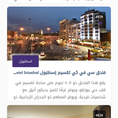
مجاني بالإنترنت ومرآب خاص للسيارات. يمكنك الاختيار
من بين الغرف الواسعة والأجنحة الأنيقة في فندق
4959
Radisson Blu Bosphorus Hotel, Istanbul. توفر غرف
درجة رجال الأعمال وسائل الراحة الراق
اسطنبول
فندق سي في كي تقسيم إسطنبول CVK Taksim Hotel Istanbul
يقع هذا الفندق ذو الـ 4 نجوم على ساحة تقسيم في
قلب حي بيوغلو، ويوفر غرفًا تتميز بديكور أنيق مع
شخصيات فردية. ويوفر المطعم ذو الجدران الزجاجية ذو
الجدران الزجاجية إطلالات شاملة على مضيق البوسفور.
توفر غرف فندق CVK Taksim Hotel Istanbul خدمة
4028