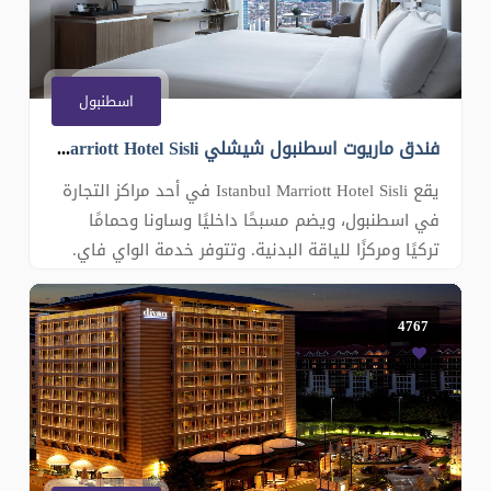
اسطنبول
فندق ماريوت اسطنبول شيشلي Istanbul Marriott Hotel Sisli
يقع Istanbul Marriott Hotel Sisli في أحد مراكز التجارة
في اسطنبول، ويضم مسبحًا داخليًا وساونا وحمامًا
تركيًا ومركزًا للياقة البدنية. وتتوفر خدمة الواي فاي.
تحتوي الغرف المكيفة في Istanbul Marriott Hotel Sisli
على ميني بار ومرافق كي الملابس وخزنة ومكتب
4767
وتلفزيون بشاشة مسطحة 42 بوصة مع قنوات فضائية
وقنوات الدفع مقابل كل عرض. وتشت�