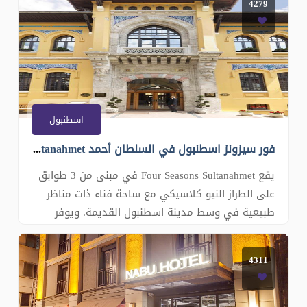
4279
بالسيارة عن Topkapi والمسجد الأزرق. تتميز جميع
الغرف بديكور عصري يشمل بياضات أسرّة فاخرة
وأرضيات مفروشة بالسجاد. وجميعها مكيفة وتحتوي
على تلفزيون
اسطنبول
فور سيزونز اسطنبول في السلطان أحمد Four Seasons Sultanahmet
يقع Four Seasons Sultanahmet في مبنى من 3 طوابق
على الطراز النيو كلاسيكي مع ساحة فناء ذات مناظر
طبيعية في وسط مدينة اسطنبول القديمة. ويوفر
أماكن إقامة فاخرة مع أعمال أصلية لفنانين أتراك مثل
السجاد التركي المنسوج يدويًا. تم تزيين الغرف
4311
والأجنحة في Four Seasons Hotel Istanbul at
Sultanahmet على الطراز التركي مع تفاصيل كلا�