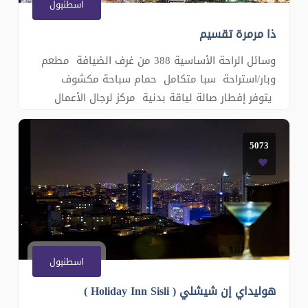
اسطنبول
ذا مرمرة تقسيم
وسائل الراحة الأساسية 388 من غرف الضيافة مطعم
وبار/استراحة سبا متكامل حمام سباحة مكشوف
يتوفر إفطار صالة لياقة بدنية مركز لرجال الأعمال
خدمة التوصيل إلى المطار شرفة مكتب استقبال
مفتوح 24 ساعة تكييف تنظيف الغرف يوميًا �
5073
اسطنبول
هوليداي إن شيشلي ( Holiday Inn Sisli )