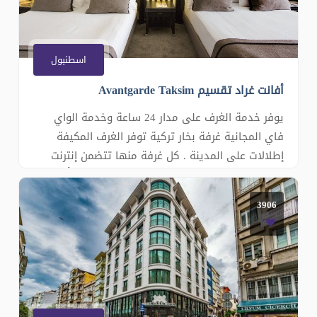
اسطنبول
أفانت غراد تقسيم Avantgarde Taksim
يوفر خدمة الغرف على مدار 24 ساعة وخدمة الواي
فاي المجانية غرفة بخار تركية توفر الغرف المكيفة
إطلالات على المدينة . كل غرفة منها تتضمن إنترنت
وايرلس في الغرف ، تلفزيون- شاشة مسطحة واٌلة
لصنع الشاي والقهوة. مطعم الفندق يوفر تجربة طعام
3906
ممتعة بالقرب من الغرف الخاصة بهم. في المساء
الزوار مدعوون للاسترخ