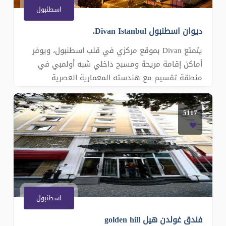
اسطنبول
ديوان اسطنبول Divan Istanbul.
يتمتع Divan بموقع مركزي في قلب اسطنبول، ويوفر
أماكن إقامة مريحة ومسبح داخلي شبه أولمبي في
منطقة تقسيم مع هندسته المعمارية العصرية
وديكوره المصمم. ويتميز هذا الفندق الفاخر بحمام
تركي في الموقع. يمكنك الاسترخاء بعد يوم حافل في
5117
مركز سبا واسع بمساحة 1800 متر مربع في Divan
Istanbul. تتميز الغرف الفسيحة في Divan Ista
اسطنبول
فندق غولدن هيل golden hill