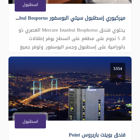
اسطنبول
ميركيوري إسطنبول سيتي البوسفور Mercure Istanbul Bosporus
يحتوي فندق Mercure Istanbul Bosphorus العصري ذو
الـ 5 نجوم على مطعم على السطح يوفر إطلالات
بانورامية على إسطنبول وجسر البوسفور. وتوفر جميع
غرفه خدمة الواي فاي المجانية وأجهزة تلفزيون إل
سي دي. تتميز الغرف المكيفة في Mercure Istanbul
5354
Bosphorus بتصميم داخلي عصري أنيق. تحتوي جميع
الغرف على مرافق صنع الشاي والقهوة ومنطقة جل
اسطنبول
فندق بوينت باربروس Point