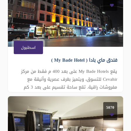
خدمة مكتب الاستقبال على مدار 24 ساعة مع إمكانية
تخزين حقائ
اسطنبول
فندق ماي بادا ( My Bade Hotel )
يقع My Bade Hotels على بعد 400 م فقط من مركز
Cevahir للتسوق، ويتميز بغرف عصرية وأنيقة مع
مفروشات راقية. تقع ساحة تقسيم على بعد 3 كم
ومحطة مترو سيسلي على بعد 6 دقائق سيرا على
الأقدام من مكان الإقامة. تحتوي جميع الغرف المكيفة
5070
على تلفزيون بشاشة مسطحة مع قنوات فضائية
ومنطقة جلوس وميني بار. ويتوفر صندوق ودائع آمن
ومرافق