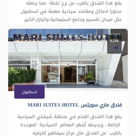
يقع هذا الفندق بالقرب من برج غلطة مما يجعله
مجاورا لاماكن ومقاصد سياحية مهمة في اسطنبول
مثل ميدان تقسيم وجامع السليمانية والبازار الكبير
وقصر دولما ومتحف اسطنبول للاثار وغيره الكثير من
الاماكن ذات الجذب السياحي يحتوي الفندق على 52
6244
غرفة للضيافة ومطعم وصالة للياقة البدنية وكراج
للسيار�
اسطنبول
فندق ماري سويتس MARI SUITES HOTEL
يقع هذا الفندق الفخم في منطقة شيشلي السياحية
الرائعة , ويحيطه أشهر المعالم السياحية الموجدة
بالقرب من الفندق مثل مركز سيفاهير للترفيه