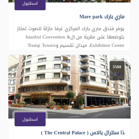
اسطنبول
ماري بارك Mare park
يوفر فندق ماري بارك المركزي غرفا عازلة للصوت تمتاز
بتوضعها على مقربة من الIstanbul Convention &
Exhibition Centre، ميدان تقسيم وTrump Towers
Istanbul. فندق ماري بارك مفتوح عام 2016. يتميز
الفندق بموقعه مناسب في مدينة اسطنبول على
3580
مقربة من محطة مترو الانفاق محطة مترو شيشلي.
تفتخر الملكية بموقعها على بعد 6 كم من مركز مدينة
اسطنبول. �
اسطنبول
ذا سنترال بالاس ( The Central Palace )