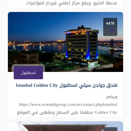
محطة المترو. ويقع مركز لطفي قيردار للمؤتمرات
والمعارض على بعد 900 م. تتوفر خدمة الواي فاي
مجانًا. يمكن للضيوف الاسترخاء في الحمام التركي أو
4478
غرفة المساج، والسباحة في المسبح في الهواء الطلق
المحاط بكراسي الاستلقاء. تم ت
اسطنبول
فندق جولدن سيتي اسطنبول Istanbul Golden City
ويضم
https://www.orientelgroup.com/ar/contact.phpIstanbul
Golden City مطعمًا على السطح ومقهى في الموقع
وغرف فسيحة مزودة بخدمة الواي فاي المجانية
وتلفزيون بشاشة مسطحة. ويبعد مسافة 10 دقائق