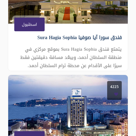
اسطنبول
فندق سورا آيا صوفيا Sura Hagia Sophia
يتمتع فندق Sura Hagia Sophia بموقع مركزي في
منطقة السلطان أحمد، ويبعُد مسافة دقيقتين فقط
سيرًا على الأقدام عن محطة ترام السلطان أحمد.
ويتميز الفندق بهندسة معمارية عثمانية تقليدية،
ويضم مسبح في الهواء الطلق وحديقة نباتية هادئة
4225
توفر أنواع زهور مختلفة. ويتم تقديم شاي الساعة
الخامسة مجانًا يوميًا، كما تتوفر الم�