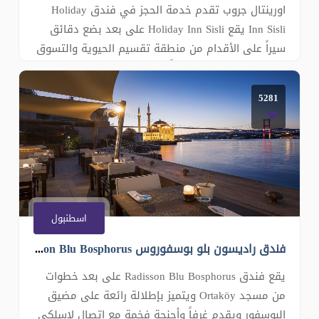
اورينتال جروب تقدم خدمة الحجز في فندق Holiday
Inn Sisli يقع Holiday Inn Sisli على بعد بضع دقائق
سيراً على الأقدام من منطقة تقسيم الحيوية والتسوق
في Nisantasi، ويوفر غرفاً مكيفة. ويتميز بحمام تقليدي
وسبا يقدم العلاجات العضوية. وتتوفر خدمة الواي فاي
5281
مجانًا في جميع أنحاء مكان الإقامة. تتميز جميع الغرف
بديكور أنيق يشمل �
اسطنبول
فندق راديسون بلو بوسفوروس Radisson Blu Bosphorus
يقع فندق Radisson Blu Bosphorus على بعد خطوات
من مسجد Ortaköy ويتميز بإطلالة رائعة على مضيق
البوسفور ويقدم غرفاً وأجنحة فخمة مع اتصال لاسلكي