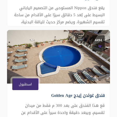
يقع فندق Nippon المستوحى من التصميم الياباني
البسيط على بُعد 5 دقائق سيرًا على الأقدام من ساحة
تقسيم الشهيرة. ويضم مركز حديث للياقة البدنية،
ويوفر غرف ضيوف فسيحة مع خدمة الواي فاي
المجانية. تضم غرف فندق Nippon تكييفاً للهواء
4494
ومفروشات عصرية. وتحتوي على تلفزيون بشاشة
مسطحة وميني بار. وتحتوي بعض الغرف على مطبخ
اسطنبول
فندق غولدن إيدج Golden Age
قع هذا الفندق على بعد 300 م فقط من ميدان
تقسيم، ويبعد دقيقة واحدة سيراً على الأقدام عن