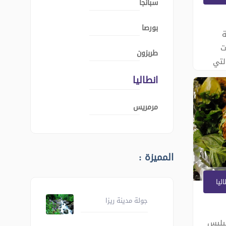
سبانجا
بورصا
ة
ت
طربزون
لتي
بما
انطاليا
زة
مرمريس
وغيرها
المميزة :
ليا
جولة مدينة ريزا
خليج فاسيليس