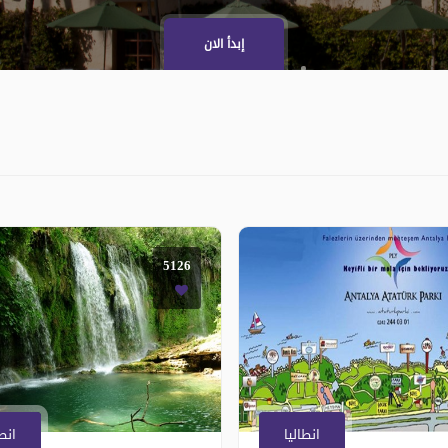
إبدأ الان
5126
انطاليا
انطا