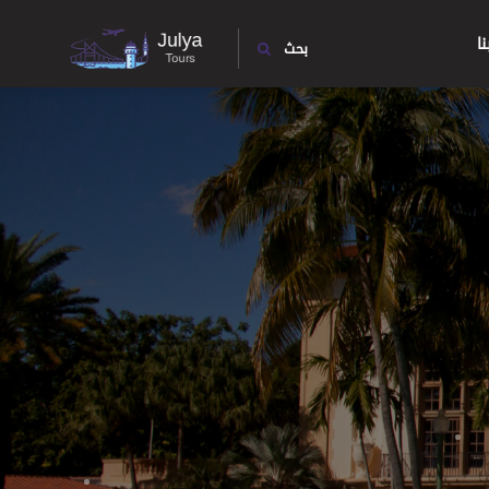
ا
بحث