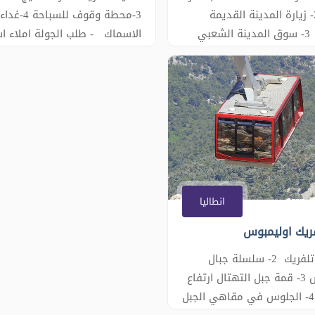
دودين 2- زيارة المدينة القديمة
3-محطة وقوف للسباحة 4-غداء
كاليسي 3- سوق المدينة الشعبي
الاسماك - طلب الجولة املاء ا
4- بوابة هادريان 5- اغواريوم
الحجز - للتواصل تشات الموقع و
- طلب الجولة املاء
الاتصال هنا
الحجز - للتواصل تشات
رقام الاتصال هنا
انطاليا
ريك اوليمبوس
1- ركوب تلفريك 2- سلسلة جبال
اوليمبوس 3- قمة جبل التهتال ارتفاع
2365 م 4- الجلوس في مقاهي الجبل