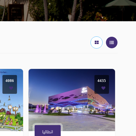
4086
4435
انطاليا