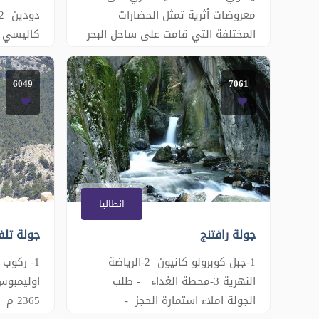
معروضات أثرية تمثل الحضارات
المختلفة التي قامت على ساحل البحر
المتوسط في تركيا. يقع المتحف في
منطقة كونيالتي مقابل حديقة
الاسماك 
6049
7061
أتاتورك ويمتد على مساحة ٣٠٠٠٠ متر
استمارة 
مربع مقسمة إلى قاعة خارجية
الموقع وا
مفتوحة، ١٣ قاعة عرض مغطاة، ةقسم
للإطفال، ورش ترميم وعناية بالأثار،
قاعة تصوير، و
انطاليا
جولة رافتنج
جولة تلف
1-جبل كوبرولو كانيون 2-الرياضة
النهرية 3-محطة الغداء - طلب
الجولة املاء استمارة الحجز -