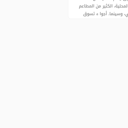
المحلية، الكثير من المطاعم
، وسينما. أجوا ء تسوق
اية. - طلب الجولة املاء
الحجز