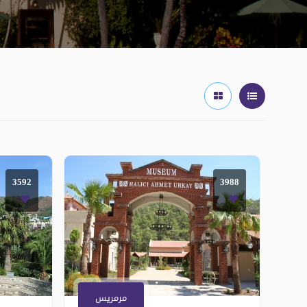
3592
3988
مرمريس