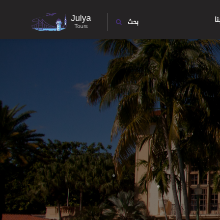
ا
بحث