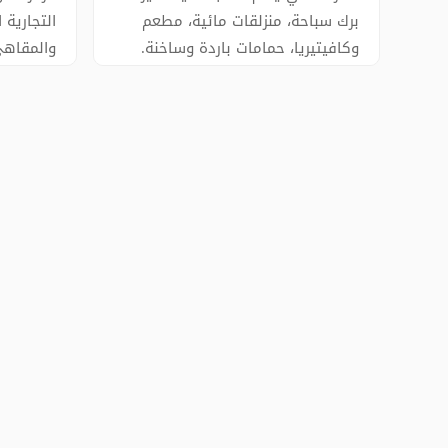
برك سباحة، منزلقات مائية، مطعم
التجارية 
وكافيتيريا، حمامات باردة وساخنة.
والمقاهي
مقابل شاطئ البحر مباشرة، أجواء
ممتعة للغ
ممتعة ومشاهد خلابة. ننصحكم بشراء
استمارة 
تذاكر الدخول بأنفسكم وليس عن
طريق وكلاء السياحة حيث توفرون
بعض النقود. - طلب الجولة املاء
استمارة الحجز - للتواصل تشات
الموقع �