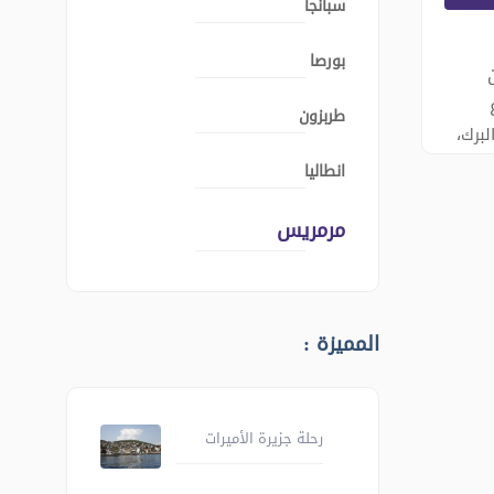
سبانجا
بورصا
طربزون
لبرك،
انطاليا
لى
أجواء
مرمريس
ولة
 تشات
المميزة :
رحلة جزيرة الأميرات