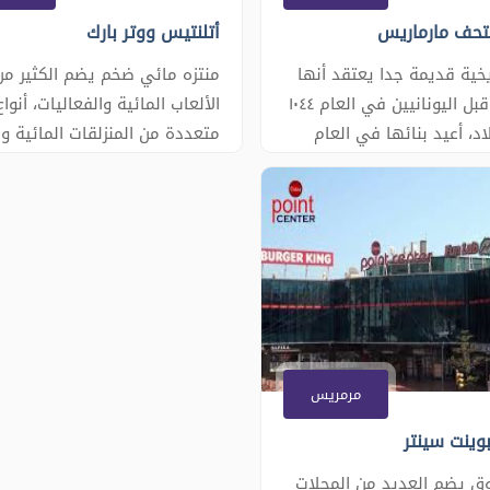
تحف مارماريس
أتلنتيس ووتر بارك
يخية قديمة جدا يعتقد أنها
منتزه مائي ضخم يضم الكثير من
بنيت من قبل اليونانيين في العام ١٠٤٤
الألعاب المائية والفعاليات، أنواع
اد، أعيد بنائها في العام
متعددة من المنزلقات المائية وا
من قبل سليمان القانوني وقد
باولينج وجولف، منطقة مخصصة
كقاعدة عسكرية لقواته.
للأطفال. كذلك يحتوي المكان ع
لعة خلال الحرب العالمية
عدة مطاعم، مقاهي، وبار. يوفر 
م رممت مرة أخرى خلال
ترفيهية ممتعة جدا. - طلب الج
السنوات ١٩٨٠-١٩٩٠، من ثم أصبحت
املاء استمارة الحجز - للتواصل
توي على معروضات أثرية
الموقع وارقام الاتصال هنا
يرة�
مرمريس
وينت سينتر
ق يضم العديد من المحلات