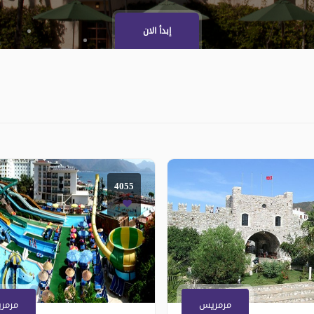
إبدأ الان
4055
مرمريس
مرمر