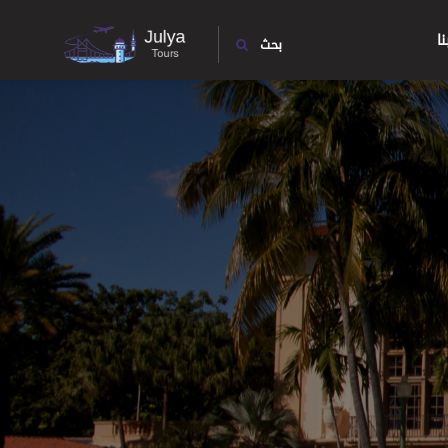
ا
بحث