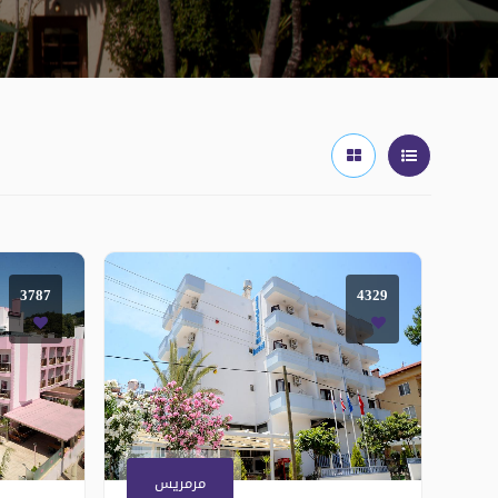
3787
4329
مرمريس