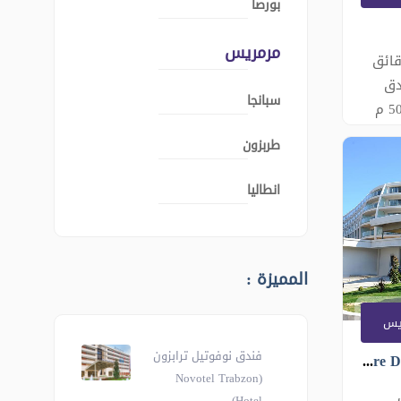
بورصا
مرمريس
مة هذا على بُعد 7 دقائق
دق
سبانجا
مصنف كفنق عائلي على بعد 500 م
م فندق Unver Hotel
طربزون
وخدمة
 مدار 24 ساعة.
انطاليا
الغرف
U إطلالات
كل
المميزة :
ض و�
يس
فندق نوفوتيل ترابزون
جرين نايتشور دايموند Green Nature Diamond
(Novotel Trabzon
G في
Hotel)