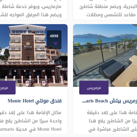
البحرية، ويضم منطقة شاطئ
مارماريس، ويوفر خدمة شاملة كل
مقاعد للتشمس ومظلات
ويضم هذا المرفق المواجه للش
ويوفر الفندق غرف مكيفة مع
مسابح داخلية وفي الهواء الطل
توي الغرف العصرية في
ومرفق سبا وعافية ومركز للياقة
4098
فندق Begonville Beach على تلفزيون
البدنية. كما تتوفر خدمة الواي 
سطحة وتكييف وميني بار
المجانية ومكتب استقبال يعمل 
ص. كما توفر بعض الغرف
مدار الساعة. تحتوي جميع الغ
لى البحر. يتم تقديم وجبة
المكيفة على تلفزيون بشاشة
ية على طراز البوفيه
مسطحة مع قنوات فضائية وخزن
مرمريس
مرمر
فندق مارمريس بيتش Marmaris Beach
فندق مونتي Monte Hotel
قامة هذا على بُعد دقيقة
مكان الإقامة هذا على بُعد دقي
رًا من الشاطئ يقع هذا
واحدة سيرًا من الشاطئ يقع ف
لى الشاطئ مباشرة في