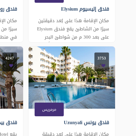
فندق إليسيوم Elysium
فندق روزي
مكان الإقامة هذا على بُعد دقيقتين
سيرًا من الشاطئ يقع فندق Elysium
على بعد 300 م من شواطئ البحر
الأبيض المتوسط، ويضم مسبحاً في
فقط سيراً
الهواء الطلق محاطاً بكراسي
ويوفر ال
4247
3753
التشمس. ويتوفر مكتب استقبال يعمل
الطلق وغ
على مدار الساعة وخدمة الواي فاي
المجانية في جميع أنحاء المكان.
بشاشة م
تحتوي جميع الغرف على تلفزيون
وتشتمل ا
وحمام خاص مع دش. يقوم طاهي
شعر ولوا
مرمريس
فندق يونس Uzunyali
مكان الإقامة هذا على بُعد دقيقة