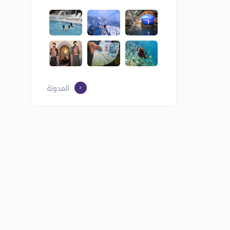
ميع
وفر
ة.
فتكم
قع
المدونة