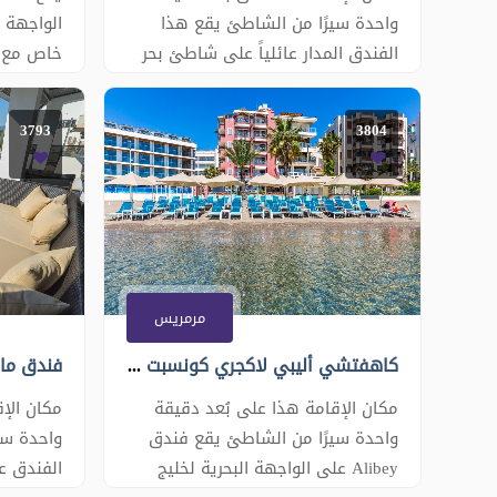
واحدة سيرًا من الشاطئ يقع هذا
الواجهة 
الفندق المدار عائلياً على شاطئ بحر
خاص مع 
مرمريس . ويطل على شاطئ
مجانية. 
Uzunyali. ويحتوي الفندق على مسبح
شرفة. تح
3793
3804
في الهواء الطلق ومنطقة شاطئ
خاص وخدمة الواي فاي المجانية في
بشاشة م
جميع أنحاء الفندق. تحتوي جميع غرف
وحمام خا
الضيوف في فندق Yunus على شرفة
إطلالات ع
خاصة توفر إطلالات بانورامية ع�
إفطار يوم
المفتوح.
مرمريس
كاهفتشي أليبي لاكجري كونسبت Kahveci Alibey Luxury Concept
مكان الإقامة هذا على بُعد دقيقة
مكان الإ
واحدة سيرًا من الشاطئ يقع فندق
واحدة سي
Alibey على الواجهة البحرية لخليج
الفندق ع