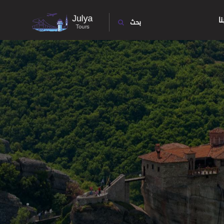
ا
بحث