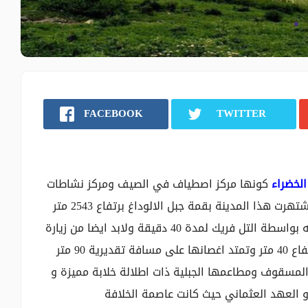
FACEBOOK
TWITTER
الخضراء
كونها مركز اصطياف في الصيف ومركز نشاطات
رياضية للتزلج في الشتاء تبعد عن اسطنبول 155 كم اشتهرت هذا المدينة بقمة جبل الالوداغ برتفاع 2543 متر
المتوج بغابات السرو والصنوبر حيث يمكن الصعود اليه بواسطة التل فريك لمدة 40 دقيقة ولابد ايضا من زيارة
اقدم شجرة في العالم الشجرة المعمرة 610 سنة بارتفاع 40 متر وتمتد اغصانها على مسافة تقديرية 90 متر
لمسقوف ومطاعمها الجبلية ذات اطلالة خلابة مميزة و
 و العهد العثماني حيث كانت عاصمة الخلافة