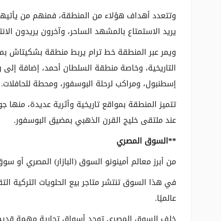
وتتعدد أهداف هؤلاء من المنطقة، فمنهم من يأتيها 
يريد الاستمتاع بالمشهد الساحر، وآخرون يريدون الانت
ويمر عبر المنطقة خط ترام يربط منطقة بشكيتاش بمنط
التاريخية، وخاصة منطقة السلطان أحمد، إضافة إلى 
إسطنبول، ومراكب لرحلة البوسفور، ومحطة للحافلات.
تتميز المنطقة بمواقع تاريخية وأثرية عديدة، منها ج
عند ملتقى خليج القرن الذهبي بمضيق البوسفور.
**السوق المصري
من أبرز معالم أمينونو السوق (البازار) المصري أو سوق
في هذا السوق تنتشر متاجر بيع الحلويات التركية التقل
عالميًا.
خلف السوق المصري توجد أسواق تجارية مهمة قديمة 