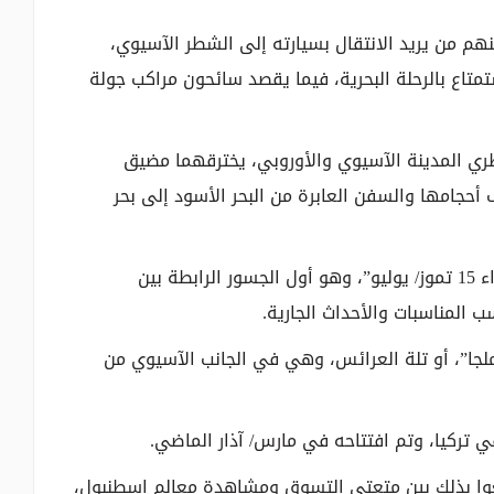
نهم من يريد الانتقال بسيارته إلى الشطر الآسيوي،
متاع بالرحلة البحرية، فيما يقصد سائحون مراكب جولة
 المدينة الآسيوي والأوروبي، يخترقهما مضيق
حجامها والسفن العابرة من البحر الأسود إلى بحر
كما يمكن رؤية جسر البوسفور، المسمى “جسر شهداء 15 تموز/ يوليو”، وهو أول الجسور الرابطة بين
ب المناسبات والأحداث الجارية.
املجا”، أو تلة العرائس، وهي في الجانب الآسيوي من
 تركيا، وتم افتتاحه في مارس/ آذار الماضي.
جمعوا بذلك بين متعتي التسوق ومشاهدة معالم إسطنبول،