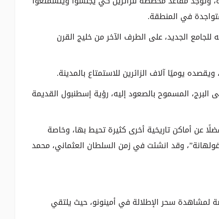
ة، وتوجد مقاعد مخصصة للزائرين كي يجلسوا ويتسمتعوا
متواجدة في المنطقة.
للجامع الجديد، على الطرف الآخر من خليج القرن
قصده يوميًا آلاف الزائرين للاستمتاع بالمدينة.
ى البرج، المسموح بالصعود إليه، رؤية إسطنبول القديمة
ضلًا عن أماكن تاريخية أخرى كثيرة تحيط بها، وخاصة
ولهانة”، وقد انشئت في زمن السلطان العثماني، محمد
صة لمشاهدة سحر الإطلالة في أمينونو، حيث يلتقي