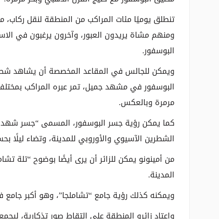
تنطلق يوميًا مئات المراكب من المنطقة لنقل ركاب، م
ومنهم مشاة يريدون العبور، وآخرون يرغبون في الاست
البوسفور.
ويمكن للجالس في المقاعد المخصصة أن يشاهد شطري
البوسفور في مشهد جميل، تمر عبره المراكب بمختلف أ
مرمرة وبالعكس.
الشطرين الآسيوي والأوروبي للمدينة، وتضاء ليلًا بحس
من أمينونو يمكن للزائر أن يرى أيضًا بوضوح “تلة تش
المدينة.
ويمكنه كذلك رؤية جامع “تشاملجا”، وهو أكبر جامع في
واعتاد زائرو المنطقة على التقاط صور تذكارية، لي