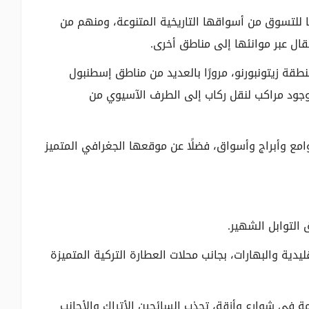
للتسوق من أسواقها التاريخية المتنوعة، ومنهم من
قال عبر موانئها إلى مناطق أخرى.
قة زيتونبورنو، مرورًا بالعديد من مناطق إسطنبول
وجود مراكب لنقل ركاب إلى الطرف الآسيوي من
وامع وأبراج وأسواق، فضلًا عن موقعها الجغرافي المتميز
 التوابل الشهير.
يدية والبهارات، بجانب محلات العطارة التركية المتميزة
في شوارع وأزقة، تجذب السائحين الأتراك والأجانب