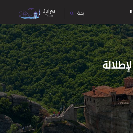
ا
بحث
إطلالة