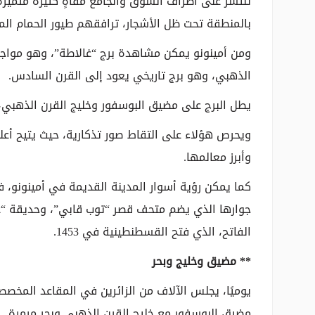
تنتشر على أطراف السوق والجامع مقاهٍ كثيرة متميز
بالمنطقة تحت ظل الأشجار، ترافقهم طيور الحمام ال
ومن أمينونو يمكن مشاهدة برج “غالاطة”، وهو مواجه 
الذهبي، وهو برج تاريخي يعود إلى القرن السادس.
يطل البرج على مضيق البوسفور وخليج القرن الذهبي، وي
ويحرص هؤلاء على التقاط صور تذكارية، حيث يتيح أعل
وأبرز معالمها.
كما يمكن رؤية أسوار المدينة القديمة في أمينونو، ف
جوارها الذي يضم متحف قصر “توب قابي”، وحديقة “غ
الفاتح، الذي فتح القسطنطينية في 1453.
** مضيق وخليج وبحر
يوميًا، يجلس الآلاف من الزائرين في المقاعد المخص
مضيق البوسفور مع خليج القرن الذهبي وبحر مرمرة.