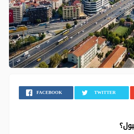
FACEBOOK
TWITTER
ول؟