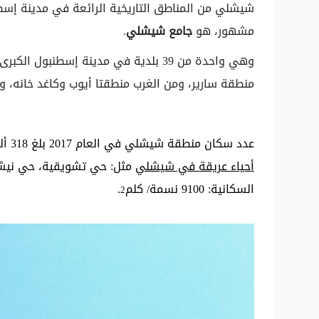
شيشلي من المناطق التاريخية الرائعة في مدينة إسط
مشهور، هو
جامع شيشلي
.
وهي واحدة من 39 بلدية في مدينة إسطن
منطقة سارير، ومن الغرب منطقتا أيوب وكاغد خانه، وب
عدد سكان منطقة شيشلي في العام 2017 بلغ 318 ألف نسمة، يتوزعون على مساحة 35 كلم
أحياء عريقة في شيشلي
مثل: حي تشويقية، حي نيشان
السكانية: 9100 نسمة/ كلم
.
2