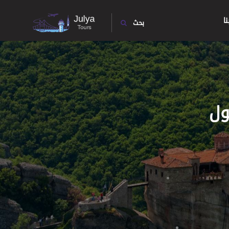
ا
بحث
ول