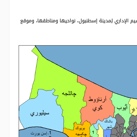
م الإداري لِمدينة إسطنبول، نواحيها ومناطقها، وموقع