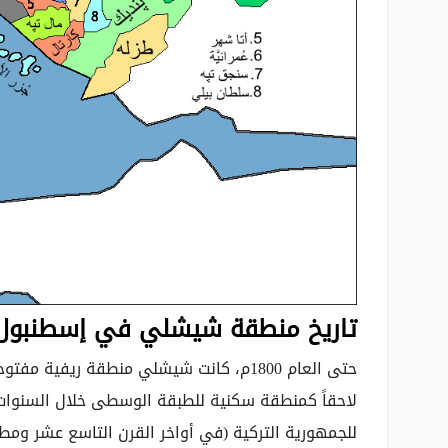
تاريخ منطقة شيشلي في إسطنبول
حتى العام 1800م، كانت شيشلي منطقة ريفي
لاحقاً كمنطقة سكنية للطبقة الوسطى خلال السنوات ا
للجمهورية التركية (في أواخر القرن التاسع عشر ومطل