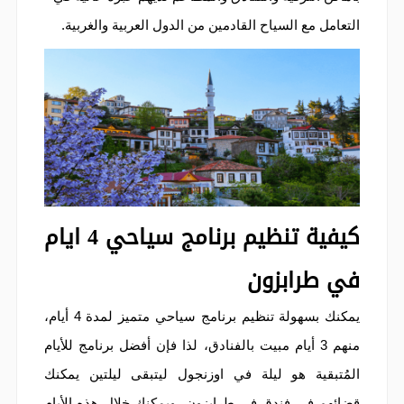
التعامل مع السياح القادمين من الدول العربية والغربية.
كيفية تنظيم برنامج سياحي 4 ايام
في طرابزون
يمكنك بسهولة تنظيم برنامج سياحي متميز لمدة 4 أيام،
منهم 3 أيام مبيت بالفنادق، لذا فإن أفضل برنامج للأيام
المُتبقية هو ليلة في اوزنجول ليتبقى ليلتين يمكنك
قضائهم في فندق في طرابزون، ويمكنك خلال هذه الأيام