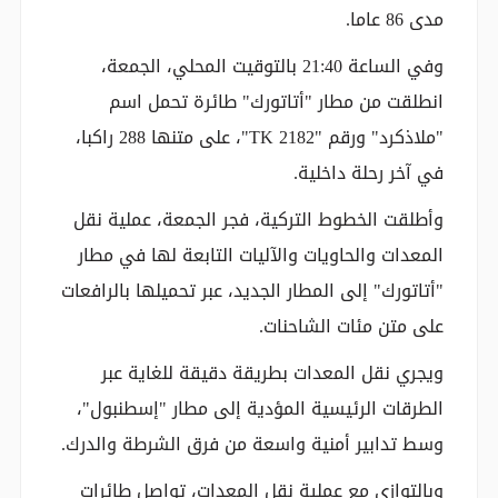
مدى 86 عاما.
وفي الساعة 21:40 بالتوقيت المحلي، الجمعة،
انطلقت من مطار "أتاتورك" طائرة تحمل اسم
"ملاذكرد" ورقم "TK 2182"، على متنها 288 راكبا،
في آخر رحلة داخلية.
وأطلقت الخطوط التركية، فجر الجمعة، عملية نقل
المعدات والحاويات والآليات التابعة لها في مطار
"أتاتورك" إلى المطار الجديد، عبر تحميلها بالرافعات
على متن مئات الشاحنات.
ويجري نقل المعدات بطريقة دقيقة للغاية عبر
الطرقات الرئيسية المؤدية إلى مطار "إسطنبول"،
وسط تدابير أمنية واسعة من فرق الشرطة والدرك.
وبالتوازي مع عملية نقل المعدات، تواصل طائرات