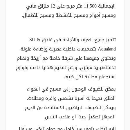
الإجمالية 11.500 متر مربع على 12 منزلق مائي
ومسبح أمواج ومسبح للأنشطة ومسبح للأطفال.
تتميز جميع الغرف والأجنحة في فندق SU &
Aqualand بتصميمات داخلية عصرية وإضاءة ملونة.
وتحتوي جميعها على شرفة خاصة مع أريكة ونظام
تدفئة/تبريد مركزي. ويتم تقديم هدايا خاصة ولوازم
استحمام مجانية لكل ضيف.
يمكن للضيوف الوصول إلى مسبح في الهواء
الطلق تحيط به أسرة تشمس وافرة ومظلات.
ويمكن للضيوف الرياضيين الاستفادة من الجيم
المجهز تجهيزًا جيدًا أو ملاعب التنس.
للاسترخاء، يتوفر سبا كامل مع حمام تركي وساونا