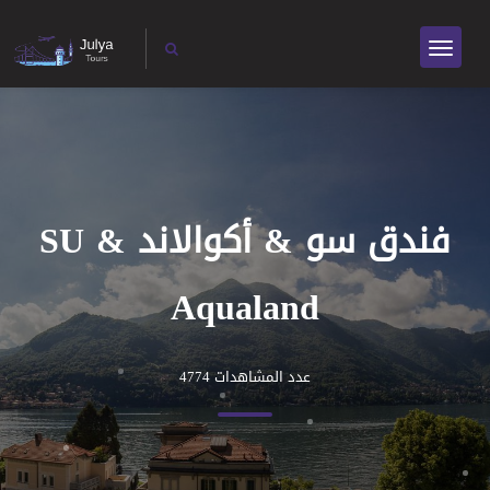
فندق سو & أكوالاند SU &
Aqualand
عدد المشاهدات 4774