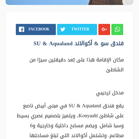
FACEBOOK
TWITTER
فندق سو & أكوالاند SU & Aqualand
مكان الإقامة هذا على بُعد دقيقتين سيرًا من
الشاطئ
مدخل ترحيبي
يقع فندق SU & Aqualand في مبنى أبيض ناصع
على شاطئ Konyaalti، ويتميز بتصميم عصري بسيط
وسبا شامل. ويضم مسابح داخلية وخارجية و6
مطاعم. وتشتمل أكوالاند التي تبلغ مساحتها