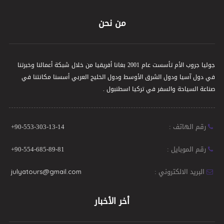
من نحن
جوليا جروب الأم تأسست عام 2001 بغانا أفريقيا من خلال شبكة أعمالنا وخبرتنا
في دول آسيا ودول الشرق الأوسط ودول الخليج العربي أسسنا مكانتنا في
صناعة السياحة والسفر في تركيا اسطنبول .
رقم الهاتف :
+90-553-303-13-14
رقم الموبايل :
+90-554-685-89-81
البريد الالكتروني :
julyatours@gmail.com
أخر الأخبار