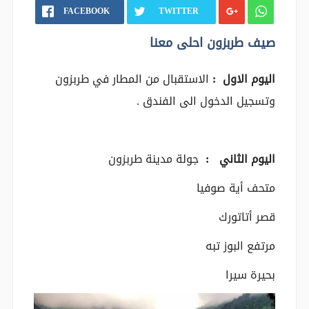
FACEBOOK
TWITTER
صيف طربزون احلى معنا
اليوم الاول :
الاستقبال من المطار في طربزون
وتسجيل الدخول الى الفندق .
اليوم الثاني :
جولة مدينة طربزون
متحف أية صوفيا
قصر أتاتورك
مرتفع البوز تبه
بحيرة سيرا