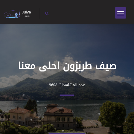
صيف طربزون احلى معنا
عدد المشاهدات 9608