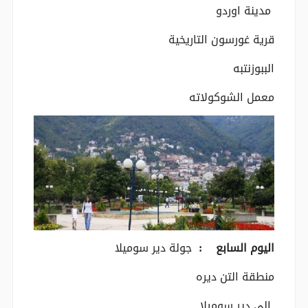
مدينة اوردو
قرية غورسون التاريخية
الببوزنتبه
معمل الشوكولاته
اليوم السابع :
جولة دير سوميلا
منطقة التن ديره
الى دير سوميلا