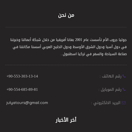
من نحن
جوليا جروب الأم تأسست عام 2001 بغانا أفريقيا من خلال شبكة أعمالنا وخبرتنا
في دول آسيا ودول الشرق الأوسط ودول الخليج العربي أسسنا مكانتنا في
صناعة السياحة والسفر في تركيا اسطنبول .
رقم الهاتف :
+90-553-303-13-14
رقم الموبايل :
+90-554-685-89-81
البريد الالكتروني :
julyatours@gmail.com
أخر الأخبار