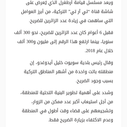
ويعد مسلسل قيامة أرطغرل الذي يُعرض على
شاشة قناة “تي آر تي” التركية، من أبرز العوامل
التي ساهمت في زيادة عدد الزائرين للضريح.
فقبل 6 أعوام كان عدد الزائرين للضريح، نحو 300 ألف
سنويا، بينما ارتفع هذا الرقم إلى مليون و300 ألف
خلال عام 2018.
وقال رئيس بلدية سويوت خليل أيدوغدو، إن
منطقته باتت واحدة من أشهر المناطق التركية
بسبب وجود الضريح.
وشدد على أهمية تطوير البنية التحتية للمنطقة،
من أجل استيعاب أكبر عدد ممكن من الزوار،
وتشجيعهم على قضاء وقت أطول في المنطقة
وعدم الاكتفاء بزيارة الضريح فقط.