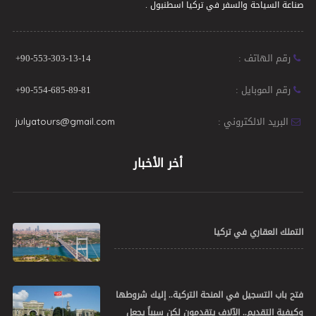
صناعة السياحة والسفر في تركيا اسطنبول .
رقم الهاتف :
+90-553-303-13-14
رقم الموبايل :
+90-554-685-89-81
البريد الالكتروني :
julyatours@gmail.com
أخر الأخبار
التملك العقاري في تركيا
فتح باب التسجيل في المنحة التركية.. إليك شروطها
وكيفية التقديم.. الآلاف يتقدمون لكن سبباً يجعل