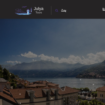
ا
بحث