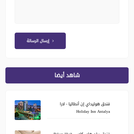
إرسال الرسالة
شاهد أيضا
فندق هوليداي إن أنطاليا - لارا
Holiday Inn Antalya
فندق بيلم هاي كلاس Bilem High