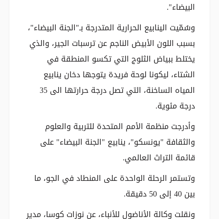
البيضاء".
وسُمّيت الينابيع الحرارية المتدرجة بـ"الجنة البيضاء"،
بسبب اللون الأبيض الناجم عن ترسبات الجير، والذي
يختلط ببياض الثلوج التي تكسو المنطقة في
الشتاء، ليكونا لوحة فريدة يتوجها دخان ينابيع
المياه الساخنة، التي تصل درجة حرارتها الى 35
درجة مئوية.
وأدرجت منظمة الأمم المتحدة للتربية والعلوم
والثقافة "يونسكو"، ينابيع "الجنة البيضاء" على
قائمة التراث العالمي.
وتستمر الرحلة الواحدة على المنطاد في الجو، ما
بين 40 إلى 50 دقيقة.
ونقلت وكالة الأناضول للأنباء، عن نوزات كوسا، مدير